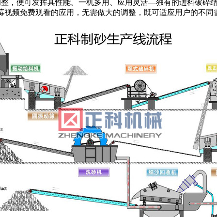
整，便可发挥其性能。一机多用、应用灵活—独有的进料破碎
费观看的应用，无需做大的调整，既可适应用户的不同需求：人工