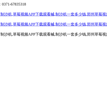
1-67835318