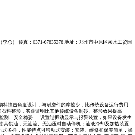
76（李总）
传真：0371-67835378
地址：郑州市中原区须水工贸园
腔物料撞击角度设计，与耐磨件的摩擦少，比传统设备运行费用
砂和石料整形，实践证明比其他传统设备制砂、整形效果提高
的自动检测、安全稳妥 — 设置过振动显示与报警装置，如果设备发生
供油，无油流、无油压时自动停机；油液冷却及加热装置
样，性能特点可移动式安装；安装、维修和保养简单，操