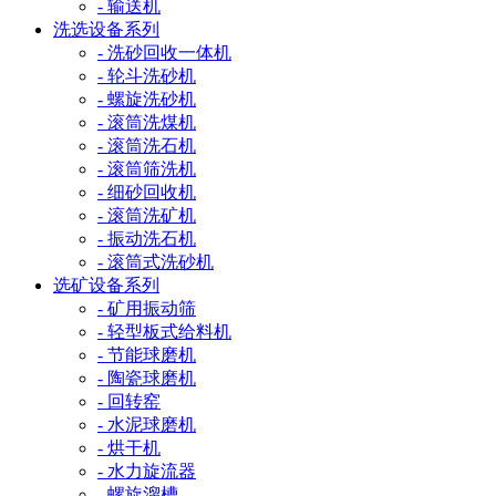
- 输送机
洗选设备系列
- 洗砂回收一体机
- 轮斗洗砂机
- 螺旋洗砂机
- 滚筒洗煤机
- 滚筒洗石机
- 滚筒筛洗机
- 细砂回收机
- 滚筒洗矿机
- 振动洗石机
- 滚筒式洗砂机
选矿设备系列
- 矿用振动筛
- 轻型板式给料机
- 节能球磨机
- 陶瓷球磨机
- 回转窑
- 水泥球磨机
- 烘干机
- 水力旋流器
- 螺旋溜槽