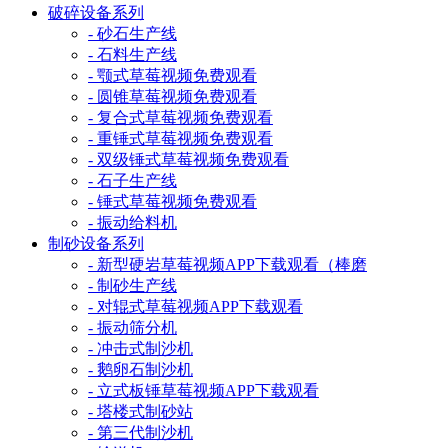
破碎设备系列
- 砂石生产线
- 石料生产线
- 颚式草莓视频免费观看
- 圆锥草莓视频免费观看
- 复合式草莓视频免费观看
- 重锤式草莓视频免费观看
- 双级锤式草莓视频免费观看
- 石子生产线
- 锤式草莓视频免费观看
- 振动给料机
制砂设备系列
- 新型硬岩草莓视频APP下载观看（棒磨
- 制砂生产线
- 对辊式草莓视频APP下载观看
- 振动筛分机
- 冲击式制沙机
- 鹅卵石制沙机
- 立式板锤草莓视频APP下载观看
- 塔楼式制砂站
- 第三代制沙机