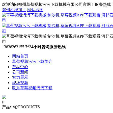
欢迎访问郑州草莓视频污污下载机械有限公司官网！服务热线：037
郑州机械加工
网站地图
13838263155
7*24小时咨询服务热线
网站首页
草莓视频污污下载简介
产品中心
公司新闻
实力展示
现场视频
联系草莓视频污污下载
P
产品中心
PRODUCTS